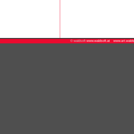
© waldsoft
www.waldsoft.at
www.art.walds