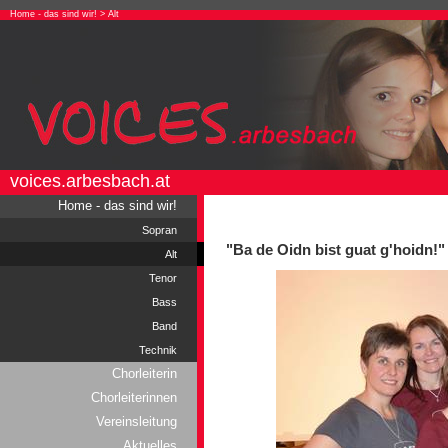
Home - das sind wir!
> Alt
voices.arbesbach.at
Home - das sind wir!
Sopran
"Ba de Oidn bist guat g'hoidn!"
Alt
Tenor
Bass
Band
Technik
Chorleiterin
Chorleiterinnen
Vereinsleitung
Aktuelles