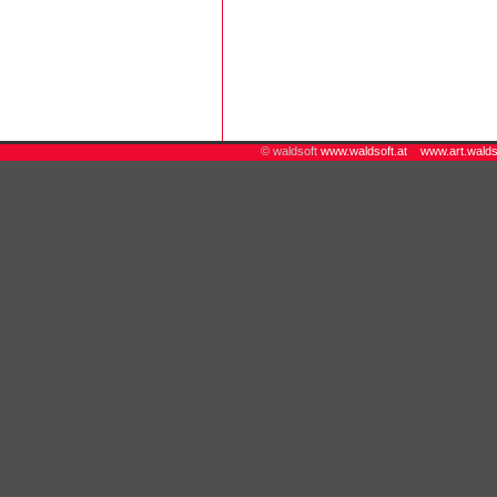
© waldsoft
www.waldsoft.at
www.art.walds