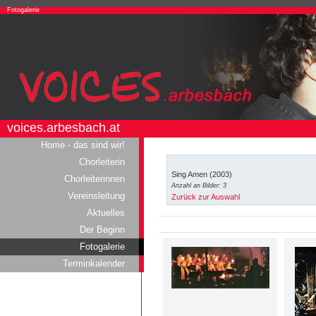
Fotogalerie
voices.arbesbach.at
Home - das sind wir!
Chorleiterin
Sing Amen (2003)
Chorleiterinnen
Anzahl an Bilder: 3
Vereinsleitung
Zurück zur Auswahl
Aktuelles
Der Beginn
Fotogalerie
Terminkalender