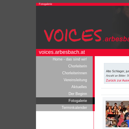
Fotogalerie
voices.arbesbach.at
Home - das sind wir!
Chorleiterin
Alte Schlager, j
Chorleiterinnen
Anzahl an Bilder: 5
Vereinsleitung
Zurück zur Aus
Aktuelles
Der Beginn
Fotogalerie
Terminkalender