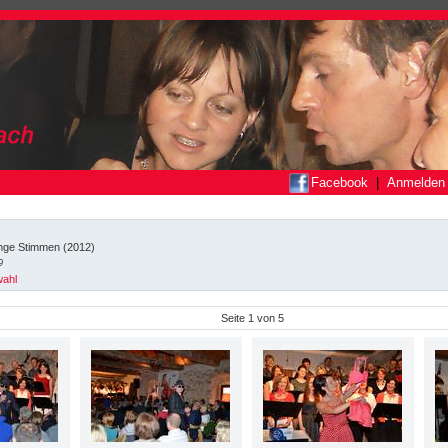
Facebook
|
Anmelden
unge Stimmen (2012)
9
wahl
Seite
1
von
5